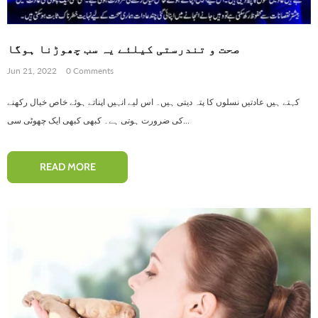
صحت و تندرستی کیلئے یہ سب چھوڑنا ہوگا
Jun 21, 2022
0 Comments
کہتے ہیں عادتیں نسلوں کا پتہ دیتی ہیں۔ اس لیے انہیں اپناتے ہوئے خاص خیال رکھنے
کی ضرورت ہوتی ہے۔ کبھی کبھی ایک چھوٹی سی...
READ MORE