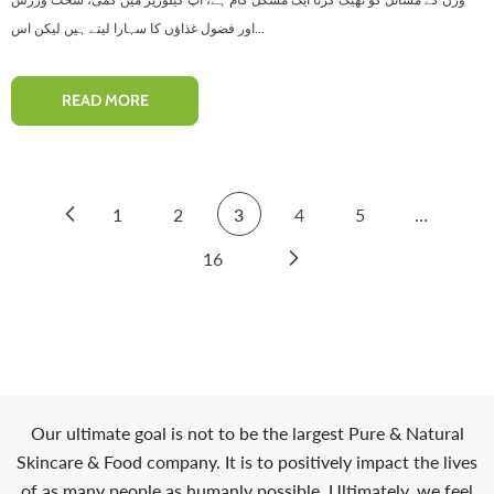
اور فضول غذاؤں کا سہارا لیتے ہیں لیکن اس...
READ MORE
1
2
3
4
5
…
16
Our ultimate goal is not to be the largest Pure & Natural
Skincare & Food company. It is to positively impact the lives
of as many people as humanly possible. Ultimately, we feel