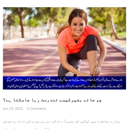
جِم جائے بغیرکیسے تندرست رہا جاسکتا ہے؟
Jun 25, 2022
0 Comments
ہمارے معاشرے میں لوگوں کو عموماً رات کو دیر سے سونے کی عادت ہے جس کی
وجہ سے وہ اگلی صبح دیر سے بیدار ہوتے...