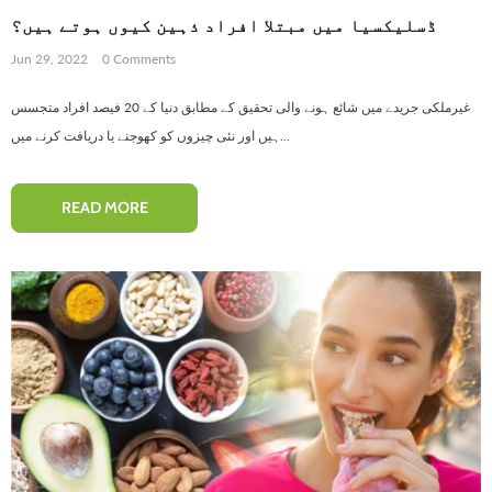
ڈسلیکسیا میں مبتلا افراد ذہین کیوں ہوتے ہیں؟
Jun 29, 2022
0 Comments
غیرملکی جریدے میں شائع ہونے والی تحقیق کے مطابق دنیا کے 20 فیصد افراد متجسس
ہیں اور نئی چیزوں کو کھوجنے یا دریافت کرنے میں...
-10%
READ MORE
Pinkish Lips & Cheek Tint (گلابی
Henna Hair And Beard Dy
ٹِنٹ) - Organic Liquid Stain For Lips,
(Chocolate & Coffee) – Pr
Nourish Lips & Hydrate Lips All Day
Premature Hair Greying, 