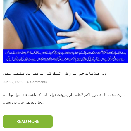
وہ علامات جو ہارٹ اٹیک کا باعث بن سکتی ہیں
Jun 27, 2022
0 Comments
ہارٹ اٹیک یا دل کا دورہ اکثر لاعلمی اور بروقت دوا نہ لینے کے باعث جان لیوا ہوتا ہے،
جان بچ بھی جائے تو دوسرے...
READ MORE