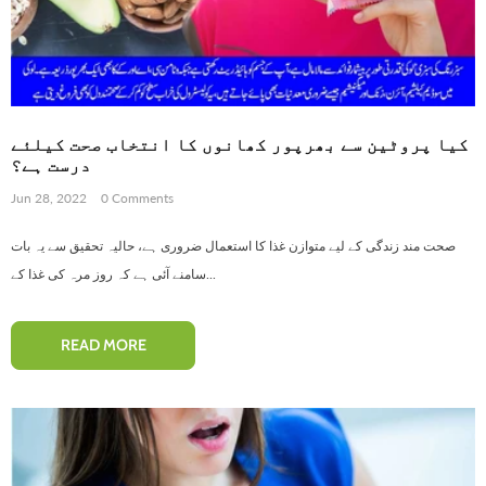
Scalp Health, Balances PH
115 reviews
63 re
Production
Rs. 666
Rs. 599
Rs. 890
Rs. 799
ADD TO CART
ADD TO CART
کیا پروٹین سے بھرپور کھانوں کا انتخاب صحت کیلئے
درست ہے؟
Jun 28, 2022
0 Comments
صحت مند زندگی کے لیے متوازن غذا کا استعمال ضروری ہے، حالیہ تحقیق سے یہ بات
سامنے آئی ہے کہ روز مرہ کی غذا کے...
READ MORE