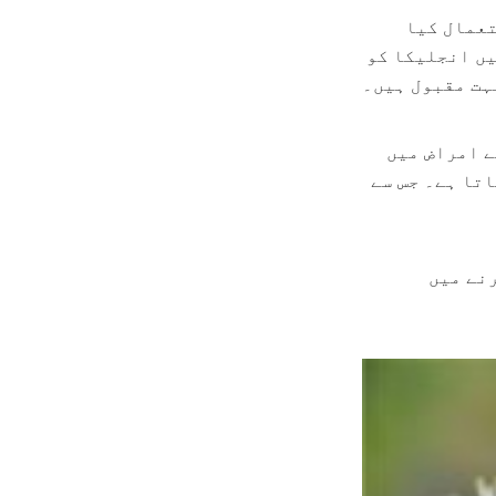
تعمال کیا
یں انجلیکا کو
ہت مقبول ہیں۔
ے امراض میں
تا ہے۔ جس سے
نے میں