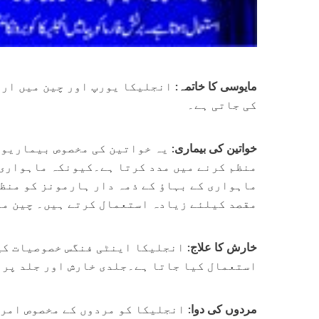
مایوسی کا خاتمہ:
انجلیکا یورپ اور چین میں ارو
کی جاتی ہے۔
خواتین کی بیماری:
یہ خواتین کی مخصوص بیماریوں 
منظم کرنے میں مدد کرتا ہے۔کیونکہ ماہواری 
ماہواری کے بہاؤ کے ذمہ دار ہارمونز کو منظم
مقصد کیلئے زیادہ استعمال کرتے ہیں۔ چین میں
خارش کا علاج:
انجلیکا اینٹی فنگس خصوصیات کی 
استعمال کیا جاتا ہے۔جلدی خارش اور جلد پر پ
مردوں کی دوا:
انجلیکا کو مردوں کے مخصوص امراض