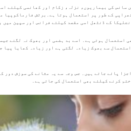
 سانس کی بیماریوں، نزلہ، زکام اور کھانسی کیلئے اس
تھراپی کے طور پر استعمال ہوتا ہے۔برٹش فارماکوپیا م
نجلیکا کے ڈنٹھل اسی مقصد کیلئے فرانس اور سپین میں ب
 استعمال ہوتی ہے۔ اسے بد ہضمی اور بھوک نہ لگنے جیس
استعمال سے بھوک زیادہ لگتی ہے اور زیادہ کھایا پیا جا
زا پائے جاتے ہیں۔ جس وجہ سے یہ مثانے کی سوزش دور کر
ختم کرنے کیلئے بھی استعمال کی جاتی ہے۔