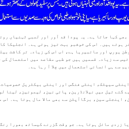
بھی کہا جاتا ہے۔ یہ پودا قد آور اور لمبی ٹہنیاں روئ
ر ہوتے ہیں۔ اس کی خوشبو بہت تیز ہوتی ہے۔ انجلیکا کا
طن یورپ اور سائبیریا ہے، اب اس کی زیادہ تر کاشت بیل
تیس سے زیادہ قسمیں ہیں جو طبی مقاصد میں استعمال کی 
م سے ہی انسانی استعمال میں چلا آ رہا ہے۔
ینٹی سیپٹک، اینٹی فنگس اور اینٹی بیکٹریل خصوصیات 
ے گئے تیل میں نیلانڈرین، پائی نین، لیمونین، لینا لو
-10%
-10%
، اینجلی سین، برگاآپٹن سے بھی مالا مال ہوتا ہے۔ اس 
ا زردی مائل ہوتا ہے۔ جو وقت گزرنے کیساتھ بھورا رنگ