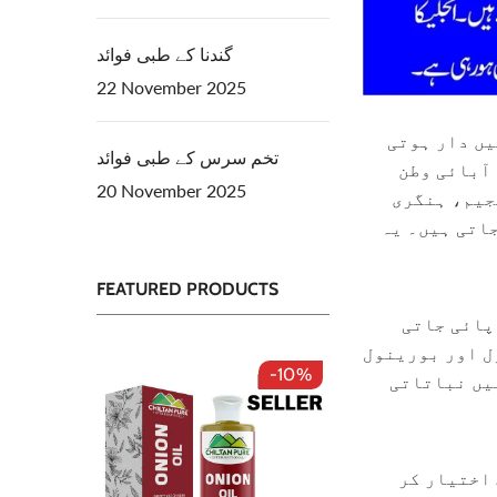
گندنا کے طبی فوائد
22 November 2025
یں دار ہوتی
تخم سرس کے طبی فوائد
 آبائی وطن
20 November 2025
جیم، ہنگری
جاتی ہیں۔ یہ
FEATURED PRODUCTS
پائی جاتی
ل اور بورینول
-10%
-50%
میں نباتاتی
 اختیار کر