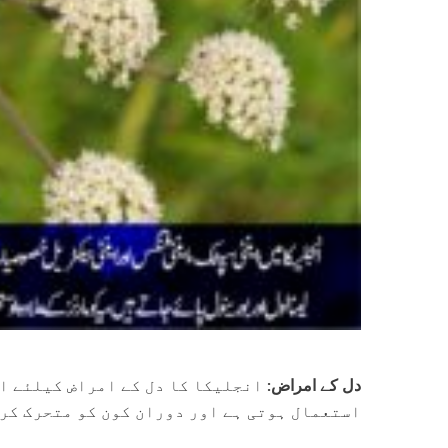
دل کے امراض:
انجلیکا کا دل کے امراض کیلئے اس
استعمال ہوتی ہے اور دوران کون کو متحرک کر