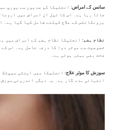
سانس کے امراض:
انجلیکا کو صدیوں سے یورپ میں
جاتا رہا ہے۔ اس کا تیل ان امراض میں اروما
برونکائٹس کے علاج کیلئے شامل کیا گیا ہے۔ ا
نظام ہضم:
انجلیکا نظام ہضم کے امراض میں بھی
خصوصیت سے موثر دوا کا درجہ حاصل ہے۔ اس کے 
صحت بھی بہتر ہوتی ہے۔
سوزش کا موثر علاج:
انجلیکا میں اینٹی سیپٹک اج
انتہائی مدد گار ہے۔ یہ دیگر اندرونی سوزش 