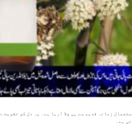
تعمال زمانہ قدیم سے ہی چلا آرہا ہے۔ یہ دل کو تقویت د
تی ہے۔