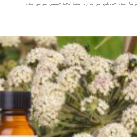
وتا ہے، جس کی بو تازہ مصالحے جیسی ہوتی ہے۔
 Cheek Tint
Henna Hair And Beard
Vitamin C
Dye (Chocolate &
Face / وٹامن سی سیرم /
r Lips,
Coffee) – Prevents
Best For 
 Hydrate
Premature Hair Greying,
Wrinkles,
115
63
Improves Scalp Health,
Circles A
ws
reviews
r
Balances PH & Oil
Shiny And
. 599
Rs. 890
Rs. 799
Rs. 1,
Production
CART
ADD TO CART
ADD