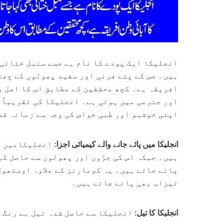
انجلیکا ایک پودے کا نام ہے جسے سنبل ختائی 
ہیں۔ جس کے پتے فرنی اور سفید پھولوں کے چھت
افریقہ ہے۔ کچھ محققین کے مطابق اس کا اصل و
اور جنرمی میں ہوتی ہے۔ انجلیکا کی تقریباً 
اپنی خوشبو اور طبی خواص کی وجہ سے زمانہ قدی
انجلیکا میں پائے جانے والے کیمیائی اجزا:
انجلیکامیں ا
ہیں۔ جبکہ اس کی جڑوں اور پھولوں سے حاصل کی
-39%
-10%
پائے جاتے ہیں۔ یہ کومارنز کے علاوہ اوستھول
تیزاب بھی پائے جاتے ہیں۔
انجلیکا کا تیل:
انجلیکا سے حاصل شدہ تیل بے رنگ ی