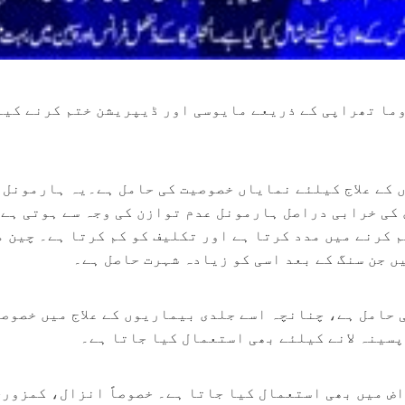
ما تھراپی کے ذریعے مایوسی اور ڈیپریشن ختم کرنے کی
کے علاج کیلئے نمایاں خصوصیت کی حامل ہے۔یہ ہارمونل 
کی خرابی دراصل ہارمونل عدم توازن کی وجہ سے ہوتی ہے۔
 کرنے میں مدد کرتا ہے اور تکلیف کو کم کرتا ہے۔ چین م
 جن سنگ کے بعد اسی کو زیادہ شہرت حاصل ہے۔
حامل ہے، چنانچہ اسے جلدی بیماریوں کے علاج میں خصوصی
سینہ لانے کیلئے بھی استعمال کیا جاتا ہے۔
 میں بھی استعمال کیا جاتا ہے۔ خصوصاً انزال، کمزوری 