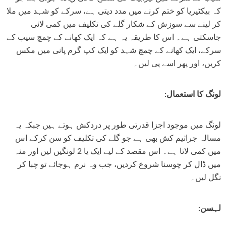
کہ بیکٹیریا کو ختم کرنے میں مدد دیتی ہے، سرکے کو شہد میں ملا
کر لینے سے سوزش کے شکار گلے کی تکلیف میں کمی لائی
جاسکتی ہے۔ اس کا طریقہ یہ ہے کہ ایک کھانے کے چمچ سیب کے
سرکے، ایک کھانے کے چمچ شہد کو ایک کپ گرم پانی میں مکس
کریں، اور پھر اسے پی لیں۔
لونگ کا استعمال:
لونگ میں موجود اجزا قدرتی طور پر دردکش ہوتے ہیں جبکہ یہ
مسالہ جراثیم کش بھی ہے جو گلے کی تکلیف کو سن کرکے اس
میں کمی لاتا ہے۔ اس مقصد کے لیے ایک یا 2 لونگیں لیں اور منہ
میں ڈال کر چوسنا شروع کردیں، جب وہ نرم ہوجائے تو چبا کر
نگل لیں۔
لہسن: