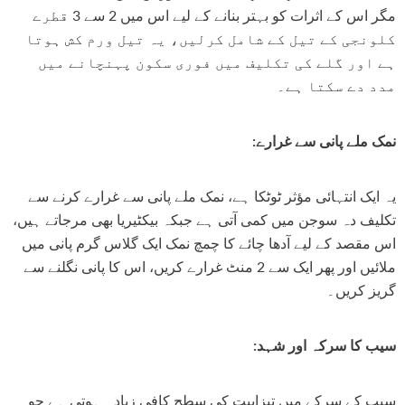
مگر اس کے اثرات کو بہتر بنانے کے لیے اس میں 2 سے 3 قطرے
کلونجی کے تیل کے شامل کرلیں، یہ تیل ورم کش ہوتا
ہے اور گلے کی تکلیف میں فوری سکون پہنچانے میں
مدد دے سکتا ہے۔
نمک ملے پانی سے غرارے:
یہ ایک انتہائی مؤثر ٹوٹکا ہے، نمک ملے پانی سے غرارے کرنے سے
تکلیف دہ سوجن میں کمی آتی ہے جبکہ بیکٹیریا بھی مرجاتے ہیں،
اس مقصد کے لیے آدھا چائے کا چمچ نمک ایک گلاس گرم پانی میں
ملائیں اور پھر ایک سے 2 منٹ غرارے کریں، اس کا پانی نگلنے سے
گریز کریں۔
سیب کا سرکہ اور شہد:
سیب کے سرکے میں تیزابیت کی سطح کافی زیادہ ہوتی ہے جو