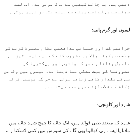
دیتی ہے۔ یہ چائے کیفین سے پاک ہوتی ہے، اس لیے
سونے سے پہلے اسے پینے سے نیند متاثر نہیں ہوتی۔
لیموں اور گرم پانی:
جراثیم کش اور جسمانی مدافعتی نظام مضبوط کرنے کی
صلاحیت رکھنے والا یہ مشروب گلے کے لیے ایسا تیزابی
ماحول بناتا ہے جو کہ وائرس اور بیکٹریا کی
نشوونما کو بہت مشکل بنا دیتا ہے۔ لیموں میں وٹامن
سی کی مقدار کافی زیادہ ہوتی ہے جو کہ موسمی نزلہ
زکام کے خلاف لڑنے میں مدد دیتا ہے۔
شہد اور کلونجی:
شہد کے متعدد طبی فوائد ہیں، ایک چائے کا چمچ شہد چائے میں
ملانا یا ایسے ہی کھالینا بھی گلے کی سوزش میں کمی لاسکتا ہے،