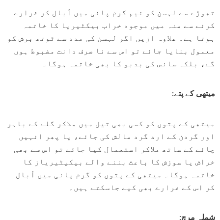
تھوڑے سے لہسن کو نیم گرم پانی میں اُبال کر غرارے
کرنے سے منہ میں موجود خراب بیکٹیریا کا خاتمہ
ہوتا ہے۔ علاوہ ازیں اگر لہسن کی مدد سے ٹوتھ برش کو
معمول بنایا جائے تو اس سے نا صرف دانت مضبوط ہوں
گے، بلکہ سانس کی بدبو کا بھی خاتمہ ہوگا۔
میتھی کے پتے:
میتھی کے پتوں کو کسی بھی تیل میں ملاکر گلے کے باہر
اور گردن کے ارد گرد مالش کی جائے، یا پھر انہیں
چائے کے ساتھ ملاکر استعمال کیا جائے تو اس سے بھی
خراش یا سوزش کا باعث بننے والے بیکیٹیریاز کا
خاتمہ ہوگا۔ میتھی کے پتوں کو گرم پانی میں اُبال
کر اس کے غرارے بھی کیے جاسکتے ہیں۔
شملہ مرچ: