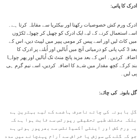
110 reviews
115 re
ادرک کا پانی:
Rs. 1,600
Rs. 890
Rs. 666
Rs. 599
ادرک ورم کش خصوصیات رکھتا اور بیکٹریا سے مقابلہ کرتا ہے۔
QUICK ADD
ADD TO CART
اسے استعمال کرنے کے لیے ایک ادرک کو چھیل کر چھوٹے ٹکڑوں
میں کاٹ لیں اور اسے پیس کر مومی پیپر میں لپیٹ دیں، اس کے
بعد 3 کپ پانی کو درمیانی آنچ میں اُبالیں اور اُبلنے پر ادرک کا
اضافہ کردیں۔ اس کے بعد مزید پانچ منٹ تک اُبالیں اور پھر چولہا
بند کرکے کچھ مقدار میں شہد کا اضافہ کردیں، اسے نیم گرم ہی
پی لیں۔
گل بابونہ کی چائے:
گل بابونہ کی چائے ناصرف ہاضمے کے لیے بہترین ہے
بلکہ مختلف طبی تحقیقی رپورٹس سے ثابت ہوا ہے کہ
یہ ورم کش اور اینٹی آکسیڈنٹس سے بھرپور ہوتی ہے
جو کہ گلے کی سوزش یا خراش سے آرام پہنچانے میں مدد