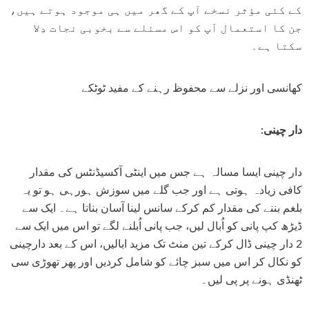
کے کئی مؤثر نسخے آپ کے گھر میں ہی موجود ہوتے ہیں،
جن کا استعمال آپ کو اس مسئلے سے بخوبی نجات دِلا
سکتا ہے۔
کھانسی اور نزلے سے محفوظ رہنے کے مفید ٹوٹکے
-50%
دار چینی:
دار چینی ایسا مسالہ ہے جس میں اینٹی آکسیڈنٹس کی مقدار
کافی زیادہ ہوتی ہے اور جب گلے میں سوزش ہورہی ہو تو یہ
بلغم بننے کی مقدار کم کرکے سانس لینا آسان بناتا ہے۔ ایک سے
ڈیڑھ کپ پانی کو اُبال لیں، جب پانی اُبلنے لگے تو اس میں ایک سے
2 دار چینی ڈال کرکے تین منٹ تک مزید ابالیں، اس کے بعد دارچینی
کو نکال کر اس میں سبز چائے کو شامل کردیں اور پھر تھوڑی سی
Pinkish Lips & Cheek Tint (گلابی
Red Onion Shampoo Natural
ٹھنڈی ہونے پر پی لیں۔
ٹِنٹ) - Organic Liquid Stain For Lips,
Solution For Regrow Hair & Prevent
air Loss.
Nourish Lips & Hydrate Lip