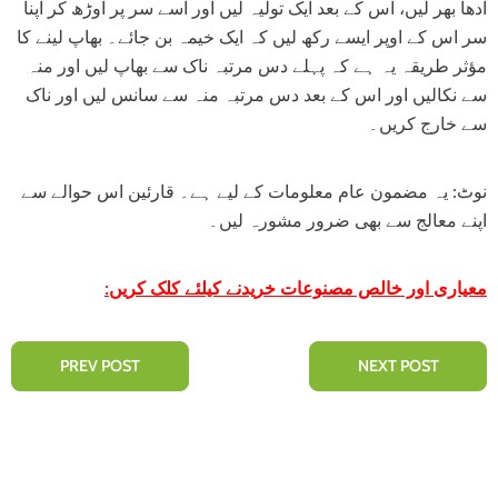
آدھا بھر لیں، اس کے بعد ایک تولیہ لیں اور اسے سر پر اوڑھ کر اپنا
سر اس کے اوپر ایسے رکھ لیں کہ ایک خیمہ بن جائے۔ بھاپ لینے کا
مؤثر طریقہ یہ ہے کہ پہلے دس مرتبہ ناک سے بھاپ لیں اور منہ
سے نکالیں اور اس کے بعد دس مرتبہ منہ سے سانس لیں اور ناک
سے خارج کریں۔
نوٹ: یہ مضمون عام معلومات کے لیے ہے۔ قارئین اس حوالے سے
اپنے معالج سے بھی ضرور مشورہ لیں۔
معیاری اور خالص مصنوعات خریدنے کیلئے کلک کریں:
PREV POST
NEXT POST