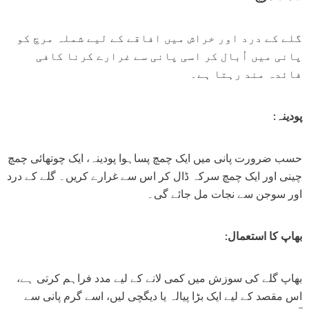
گلے کے درد اور خراش میں افاقے کے لیے شملہ مرچ کو
پانی میں اُبال کر اسی پانی سے غرارے کرنا کافی
فائدہ مند رہتا ہے۔
پودینہ:
حسب ضرورت پانی میں ایک چمچ پساہوا پودینہ، ایک چوتھائی چمچ
چینی اور ایک چمچ سرکہ ڈال کر اس سے غرارے کریں۔ گلے کے درد
اور سوجن سے نجات مل جائے گی۔
بھاپ کا استعمال:
بھاپ گلے کی سوزش میں کمی لانے کے لیے مدد فراہم کرتی ہے،
اس مقصد کے لیے ایک بڑا پیالہ یا دیگچی لیں، اسے گرم پانی سے