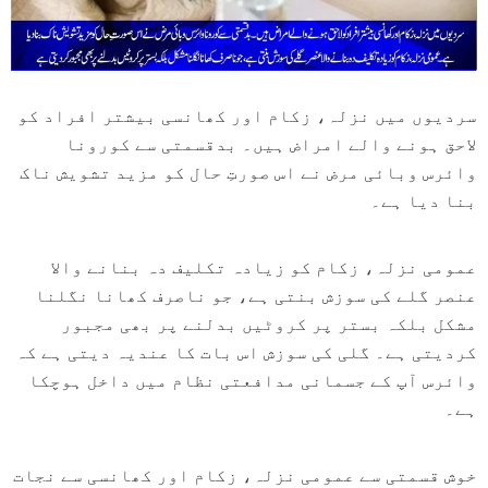
سردیوں میں نزلہ، زکام اور کھانسی بیشتر افراد کو
لاحق ہونے والے امراض ہیں۔ بدقسمتی سے کورونا
وائرس وبائی مرض نے اس صورتِ حال کو مزید تشویش ناک
بنا دیا ہے۔
عمومی نزلہ، زکام کو زیادہ تکلیف دہ بنانے والا
عنصر گلے کی سوزش بنتی ہے، جو ناصرف کھانا نگلنا
مشکل بلکہ بستر پر کروٹیں بدلنے پر بھی مجبور
کردیتی ہے۔ گلی کی سوزش اس بات کا عندیہ دیتی ہے کہ
وائرس آپ کے جسمانی مدافعتی نظام میں داخل ہوچکا
ہے۔
خوش قسمتی سے عمومی نزلہ، زکام اور کھانسی سے نجات