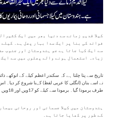
کیلا قدیم زمانے سے دنیا بھر میں ایک کثیرال
فوائد کی بنا پر ایک سدا بہار پھل ہے۔ کیلے 
سے ایک کہا جاتا ہے جو ہندوستان اور جنوب مشر
زیادہ استعمال ہونے والے پھلوں میں سے ایک 
تاریخ سے پتا چلتا ہے کہ سکندر اعظم کیلے کے انوکھے 
طرف برمودا گیا۔ برمودا سے کیلے کو 17ویں اور 18ویں صدی کے دوران ایک نئے پھل کے طور پر برطانیہ پہنچایا گیا تھا۔
-10%
-39%
ہندوستان میں کیلا جسمانی اور روحانی بیماری
کے طور پر کھایا جاتا ہے۔