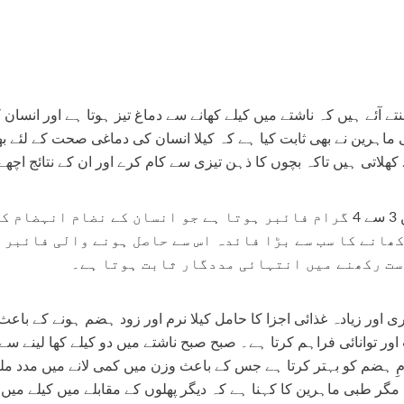
 آئے ہیں کہ ناشتے میں کیلے کھانے سے دماغ تیز ہوتا ہے اور انسان
ماہرین نے بھی ثابت کیا ہے کہ کیلا انسان کی دماغی صحت کے لئے 
کھلاتی ہیں تاکہ بچوں کا ذہن تیزی سے کام کرے اور ان کے نتائج اچھے
ایک عام کیلے میں 3 سے 4 گرام فائبر ہوتا ہے جو انسان کے نضام انہ
کھانے کا سب سے بڑا فائدہ اس سے حاصل ہونے والی فائبر 
ست رکھنے میں انتہائی مددگار ثابت ہوتا ہے۔
ی اور زیادہ غذائی اجزا کا حامل کیلا نرم اور زود ہضم ہونے کے باع
اور توانائی فراہم کرتا ہے۔ صبح صبح ناشتے میں دو کیلے کھا لینے س
ِ ہضم کو بہتر کرتا ہے جس کے باعث وزن میں کمی لانے میں مدد ملت
ر طبی ماہرین کا کہنا ہے کہ دیگر پھلوں کے مقابلے میں کیلے میں ف