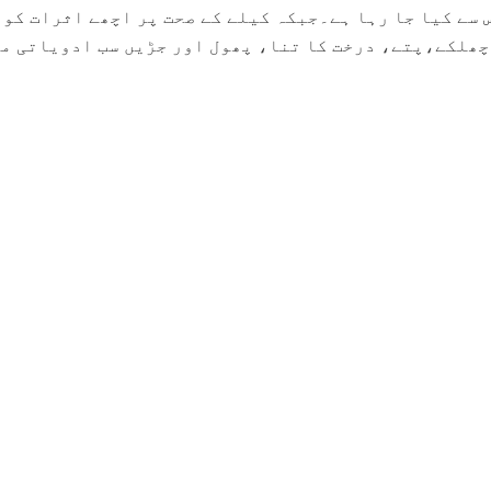
سے کیا جا رہا ہے۔جبکہ کیلے کے صحت پر اچھے اثرات کو 
چھلکے،پتے، درخت کا تنا، پھول اور جڑیں سب ادویاتی م
hampoo
Pinkish Lips & Cheek Tint
Henna Hai
Dye (Choc
(گلابی ٹِنٹ) - Organic
on For
 Prevent
Liquid Stain For Lips,
Coffee) – 
Nourish Lips & Hydrate
Premature
110
115
Lips All Day
Improves 
ws
reviews
r
Balances 
m
Rs. 890
Rs. 666
Rs. 599
Rs. 8
Productio
ADD
ADD TO CART
ADD