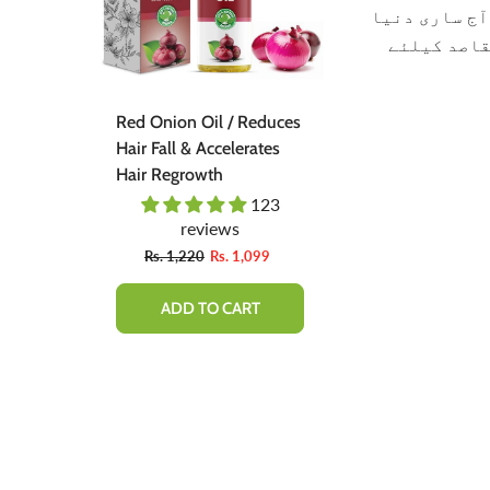
آج ساری دنیا
قاصد کیلئے
 Teeth
Red Onion Oil / Reduces
Red Onion S
ent -
Hair Fall & Accelerates
Natural Soluti
ally,
Hair Regrowth
Regrow Hair &
Hair Loss.
03
123
 Bad
reviews
revie
Fro
9
Rs. 1,220
Rs. 1,099
Rs. 1,600
ADD TO CART
QUICK 