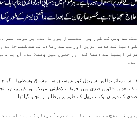
مقاصد پھل کے طور پر استعمال ہورہا ہے۔ ہر موسم میں د
کو دنیا کے قدیم ترین اور سب سے زیادہ کاشت کیے جانے و
قی ایشیا سے دنیا کے اور خطوں میں پھیلا ہے۔ آج یہ دنی
ہے۔
ذائقے سے متاثر تھا اور اس پھل کوہندوستان سے مشرق وسطی لے گیا 
نے اسے بنان (انگلی کا عربی لفظ) کہنا شروع کر دیا۔ اس کے بعد یہ 15ویں صدی میں افریقہ، لاطینی امریکہ ا
-50%
-10%
وں کا علاج سمجھا جاتا ہے۔خصوصاً یرقان کے بعد اسے مد