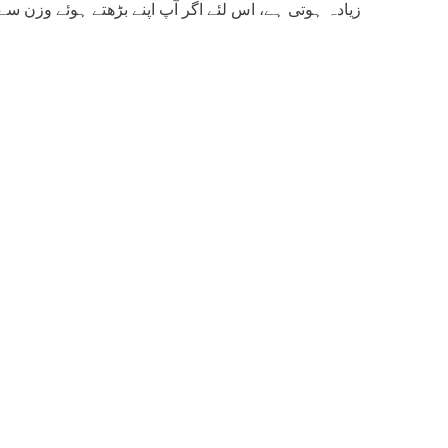
زیادہ ہوتی ہے، اس لئے اگر آپ اپنے بڑھتے ہوئے وزن سے 