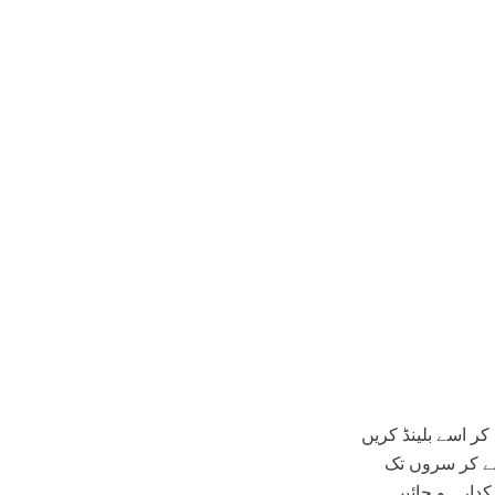
کر اسے بلینڈ کریں
لے کر سروں تک
ر چمکدار ہو جائیں