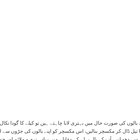
 بالوں کی صورت حال میں بہتری لانا چاہتے ہیں تو کیلے کا گودا نکال 
ا تیل ڈال کر مکسچر بنالیں، اس مکسچر کو اپنے بالوں کی جڑوں سے 
منٹ بعد اسے ٹھنڈے پانی سے دھو لیں، آپ کے بال پہلے کے مقابلے میں زیادہ نرم و ملائم او