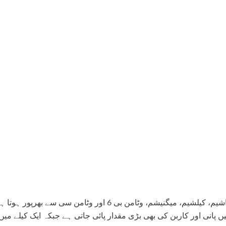
ایک پکا ہوا کیلا پوٹاشیم، کیلشیم، میگنیشم، وٹامن بی 6 اور وٹامن 