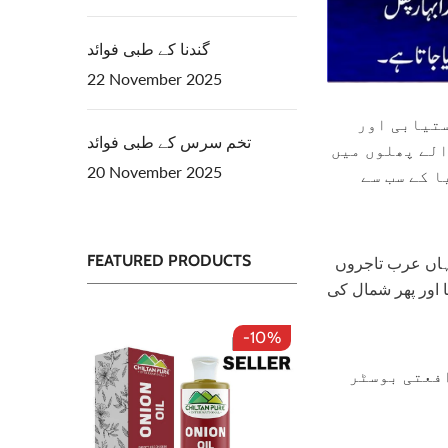
گندنا کے طبی فوائد
22 November 2025
ستیابی اور
تخم سرس کے طبی فوائد
الے پھلوں میں
20 November 2025
ا کے سب سے
FEATURED PRODUCTS
جہاں عرب تاجروں
ور کیریبیئن پہنچا اور پھر شمال کی
-10%
-10%
افعتی بوسٹر