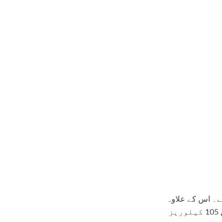
سی سے بھرپور ہوتا ہے۔ اس کے علاوہ
یہ کاربوہائیڈریٹ اور فائبر کا بھی اہم ذریعہ ہے۔کیلے میں پانی اور کاربن کی بھی بڑی مقدار پائی جاتی ہے جبکہ ایک کیلے میں 105 کیلوریز