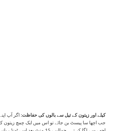
کیلے اور زیتون کے تیل سے بالوں کی حفاظت:
اگر آپ اپنے
جب اچھا سا پیسٹ بن جائے تو اس میں ایک چمچ زیتون ک
اچھے سے لگا کر تہہ جمالیں، 15 