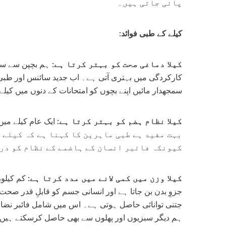
پائی جاتی ہیں۔
کیلے کے طبی فوائد:
کیلا دماغی صحت کو بہتر کرتا ہے:
ہم بچپن سے سنتے
کارکردگی میں بہتری آتی ہے۔ اب جدید سائنس اور طبی 
سمجھدار مائیں اپنے بچوں کو امتحانات کے دنوں میں کیلے 
کیلا نظام ہضم کو بہتر کرتا ہے:
بہت مفید ہے طبی ماہرین کا کہنا ہے کہ کیلے 
کیونکہ فائبر انسان کے ہاضمے کے نظام کو در
کیلا وزن میں کمی لانے میں مدد کرتا ہے:
کم کیلور
جزوِ بدن بن جاتا ہے اور انسانی جسم کو قابلِ قدر صحت 
جتنی توانائی حاصل ہوتی ہے۔ اس میں شامل فائبر نضام
ہم دیگر سبزیوں اور پھلوں سے بھی حاصل کرسکتے ہیں مگ