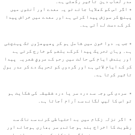
مدر لعاب دہن تاثیر رکھتی ہے۔
٭ اگر اس کو کھلایا جائے تو یہ معدے اور آنتوں میں
پہنچ کر سوزش پیدا کرتی ہے اور معدے میں خراش پیدا
کر کے دست لے آتی ہے۔
٭ جب یہ دوا خون میں شامل ہو کر پھیپھڑوں تک پہنچتی
ہے۔ وہاں تحریک پیدا کرکے بلغم کو خارج کرتی ہے
اور بندش ایام کی حالت میں رحم کے عروقِ شعریہ پیدا
کر کے ایام لاتی ہے اور گردوں کو تحریک دے کر مدر بول
تاثیر کرتا ہے۔
٭ سردی کی وجہ سے درد سر یا درد شقیقہ کی شکایت ہو
تو اس کا لیپ لگانے سے آرام آجاتا ہے۔
٭ اگر نزلہ زکام میں بے احتیاطی کرنے سے ناک سے
رطوبت کا اخراج بند ہو جائے، سر بھاری ہوجائے اور
اس میں درد سر ہونے لگے یا زکام کے بند ہو جانے اور