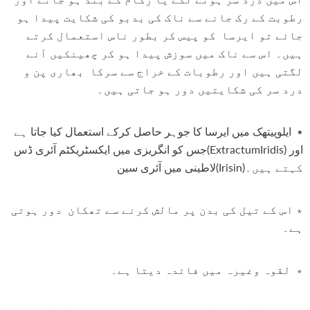
رطوبت کے رک جانے سے ناک کی بدبو کی شکایت پیدا ہو
جائے تو ایرسا کو پیس کر بطور ناس استعمال کرتے
ہیں۔ اس سے ناک میں سوزش پیدا ہو کر چھینکیں آنے
لگتی ہیں اور رطوبات کے خراج سے سرکا بھاری پن و
درد سر کی شکایتیں دور ہو جاتی ہیں۔
٭ ایلوپیتھک میں ایرسا کا جوہر حاصل کرکے استعمال کیا جاتا ہے
جس کو انگریزی میں ایکسٹریکٹم آئری ڈس(ExtractumIridis) اور
لاطینی میں آئری سین(Irisin)کہتے ہیں۔
٭ اس کے تیل کی بدن پر مالش کرنے سے تھکان دور ہوتی
ہے۔
٭ لقوہ وغیرہ میں فائدہ دیتا ہے۔