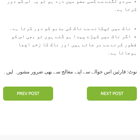
٭ سردی لگنے سے کسی عضو میں درد ہو تو یہ اس کو دور
کرتا ہے۔
٭ ناک میں ٹپکانے سے ناک کی بدبو کو دور کرتا ہے۔
٭ اگر ناک میں کیڑے پیدا ہو گئے ہوں تو بھی اس کو
قطور کرنے سے مر جاتے ہیں اور ناک کا زخم اچھا
ہوجاتا ہے۔
نوٹ: قارئین اس حوالے سے اپنے معالج سے بھی ضرور مشورہ لیں۔
PREV POST
NEXT POST