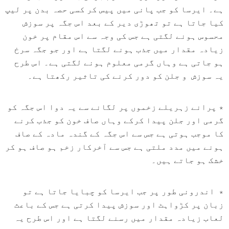
110 reviews
115 re
ہے۔ ایرسا کو جب پانی میں پیس کر کسی حصہ بدن پر لیپ
Rs. 1,600
Rs. 890
Rs. 666
Rs. 599
کیا جاتا ہے تو تھوڑی دیر کے بعد اس جگہ پر سوزش
محسوس ہونے لگتی ہے جس کی وجہ سے اس مقام پر خون
QUICK ADD
ADD TO CART
زیادہ مقدار میں جذب ہونے لگتا ہے اور جو جگہ سرخ
ہو جاتی ہے وہاں گرمی معلوم ہونے لگتی ہے۔ اس طرح
یہ سوزش و جلن کو دور کرنے کی تاثیر رکھتا ہے۔
٭ پرانے زہریلے زخموں پر لگانے سے یہ دوا اس جگہ کو
گرمی اور جلن پیدا کرکے وہاں صاف خون کو جذب کرنے
کا موجب ہوتی ہے جس سے اس جگہ کے گندہ مادہ کے صاف
ہونے میں مدد ملتی ہے جس سے آخرکار زخم ہو صاف ہو کر
خشک ہو جاتے ہیں۔
٭ اندرونی طور پر جب ایرسا کو چبایا جاتا ہے تو
زبان پر کڑواہٹ اور سوزش پیدا کرتی ہے جس کے باعث
لعاب زیادہ مقدار میں رسنے لگتا ہے اور اس طرح یہ