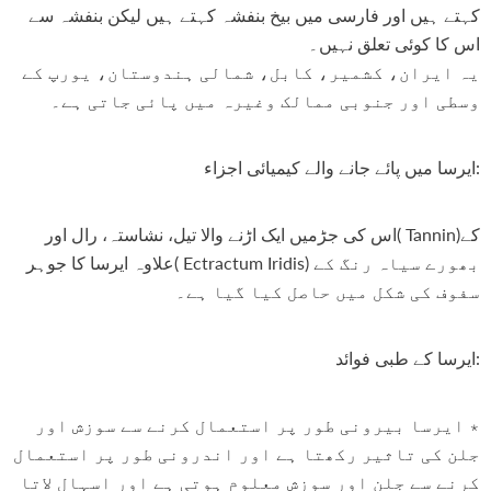
کہتے ہیں اور فارسی میں بیخ بنفشہ کہتے ہیں لیکن بنفشہ سے
اس کا کوئی تعلق نہیں۔
یہ ایران، کشمیر، کابل، شمالی ہندوستان، یورپ کے
وسطی اور جنوبی ممالک وغیرہ میں پائی جاتی ہے۔
-50%
ایرسا میں پائے جانے والے کیمیائی اجزاء:
اس کی جڑمیں ایک اڑنے والا تیل، نشاستہ، رال اور( Tannin)کے
علاوہ ایرسا کا جوہر( Ectractum Iridis) بھورے سیاہ رنگ کے
سفوف کی شکل میں حاصل کیا گیا ہے۔
ایرسا کے طبی فوائد:
٭ ایرسا بیرونی طور پر استعمال کرنے سے سوزش اور
Pinkish Lips & Cheek Tint (گلابی
Red Onion Shampoo Natural
جلن کی تاثیر رکھتا ہے اور اندرونی طور پر استعمال
ٹِنٹ) - Organic Liquid Stain For Lips,
Solution For Regrow Hair & Prevent
air Loss.
Nourish Lips & Hydrate Lip
کرنے سے جلن اور سوزش معلوم ہوتی ہے اور اسہال لاتا