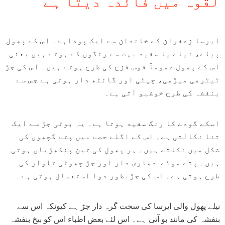
لقوہ میں فائدہ دیتا ہے
ایرسا زعفران کے خاندان سے ایک پوداہے۔ اس کے پھول
پیلے، نیلے یا سفید بہت سے رنگوں کے ہوتے ہیں یعنی
اس کے پھول عموماً قوس قزح کی طرح ہوتے ہیں۔ اس کی جڑ
ٹیٹرھی میڑھی، چپٹی اور گانٹھ دار ہوتی ہے جس سے
بنفشہ کی طرح خوشبو آتی ہے۔
اسکے گودے کا رنگ سفید ہوتا ہے۔ یہ بوٹی جڑ سے ایک
تنا نکالتی ہے۔ اس کے اگلے حصے میں پتے گچھوں کی
شکل میں نکلتے ہیں۔ ہر پھول کی تین پنکھڑیاں ہوتی
ہیں۔ پتے موٹے دھاری دار اور جڑ چھوٹی تلوار کی
طرح ہوتی ہے۔ اس کی جڑبطور دوا استعمال ہوتی ہے۔
نیلے پھول والی ایرسا کی سخت گرہ دار جڑ ہے کیونکہ اس سے
بنفشہ کی مانند بو آتی ہے۔ اس لئے بعض اطباء اس کو بیخ بنفشہ