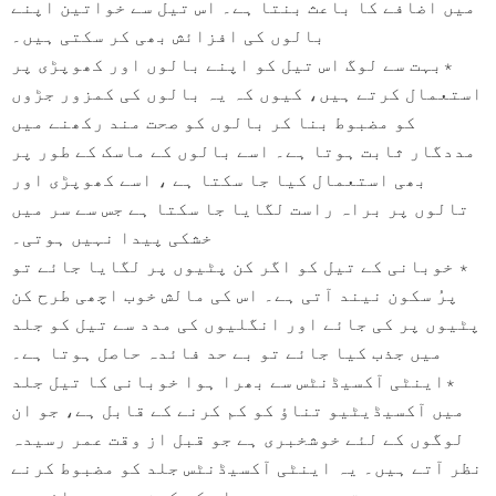
میں اضافے کا باعث بنتا ہے۔ اس تیل سے خواتین اپنے
بالوں کی افزائش بھی کر سکتی ہیں۔
٭بہت سے لوگ اس تیل کو اپنے بالوں اور کھوپڑی پر
استعمال کرتے ہیں، کیوں کہ یہ بالوں کی کمزور جڑوں
کو مضبوط بنا کر بالوں کو صحت مند رکھنے میں
مددگار ثابت ہوتا ہے۔ اسے بالوں کے ماسک کے طور پر
بھی استعمال کیا جا سکتا ہے ، اسے کھوپڑی اور
تالوں پر براہ راست لگایا جا سکتا ہے جس سے سر میں
خشکی پیدا نہیں ہوتی۔
٭ خوبانی کے تیل کو اگر کن پٹیوں پر لگایا جائے تو
پرُ سکون نیند آتی ہے۔ اس کی مالش خوب اچھی طرح کن
پٹیوں پر کی جائے اور انگلیوں کی مدد سے تیل کو جلد
میں جذب کیا جائے تو بے حد فائدہ حاصل ہوتا ہے۔
٭اینٹی آکسیڈنٹس سے بھرا ہوا خوبانی کا تیل جلد
میں آکسیڈیٹیو تناؤ کو کم کرنے کے قابل ہے، جو ان
لوگوں کے لئے خوشخبری ہے جو قبل از وقت عمر رسیدہ
نظر آتے ہیں۔ یہ اینٹی آکسیڈنٹس جلد کو مضبوط کرنے
میں مدد دیتے ہیں جس سے جلد کے کینسر سے بچاؤ میں