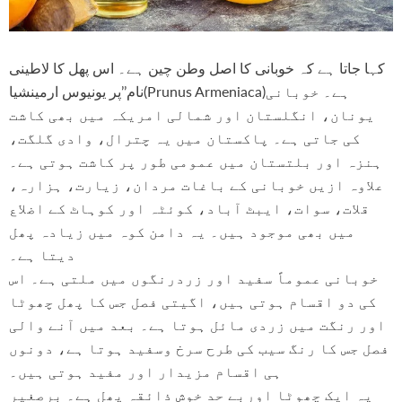
کہا جاتا ہے کہ خوبانی کا اصل وطن چین ہے۔ اس پھل کا لاطینی
نام’’پر یونیوس ارمینشیا(Prunus Armeniaca)ہے۔ خوبانی
یونان، انگلستان اور شمالی امریکہ میں بھی کاشت
کی جاتی ہے۔ پاکستان میں یہ چترال، وادی گلگت،
ہنزہ اور بلتستان میں عمومی طور پر کاشت ہوتی ہے۔
علاوہ ازیں خوبانی کے باغات مردان، زیارت، ہزارہ،
قلات، سوات، ایبٹ آباد، کوئٹہ اور کوہاٹ کے اضلاع
میں بھی موجود ہیں۔ یہ دامن کوہ میں زیادہ پھل
دیتا ہے۔
خوبانی عموماً سفید اور زردرنگوں میں ملتی ہے۔ اس
کی دو اقسام ہوتی ہیں، اگیتی فصل جس کا پھل چھوٹا
اور رنگت میں زردی مائل ہوتا ہے۔ بعد میں آنے والی
فصل جس کا رنگ سیب کی طرح سرخ وسفید ہوتا ہے، دونوں
ہی اقسام مزیدار اور مفید ہوتی ہیں۔
یہ ایک چھوٹا اوربے حد خوش ذائقہ پھل ہے۔ برصغیر