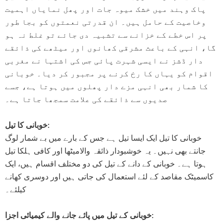
پاک وہند میں خشک میوہ جات اور پھل نمایاں اہمیت
وخاصیت کے حامل ہیں۔ ان قدرتی نعمتوں کو بجا طور
پر اس خطے کے خزانے سے تشبیہ دی جائے تو غلط نہ ہو
گا، انہی کے باعث مشرقی کھانوں اور میٹھے کی ذائقے
دار ڈشز نے ایسی شہرت پائی جس کی اشتہا نے مغربی
-50%
اقوام کو یہاں کا رخ کرنے پر مجبور کر دیا۔ خوبانی
کا شمار بھی انہی مزے دار پھلوں میں ہوتا ہے، جسے
صدیوں سے ذائقے کی علامت سمجھا جاتا ہے۔
خوبانی کا تیل:
خوبانی کا تیل ایک ایسا تیل ہے جس کے بارے میں بے شمار لوگ
جانتے بھی نہیں۔ یہ خوشبودار ذائقہ والامیٹھا اور کافی ہلکا تیل
ہوتا ہے۔ خوبانی کے دانے کے تیل کی دو مختلف اقسام ہیں، ایک
کاسمیٹک مقاصد کے لئے استعمال کی جاتی ہیں اور دوسری کھانے
کیلئے۔
Pinkish Lips & Cheek Tint (گلابی
Red Onion Shampoo Natural
ٹِنٹ) - Organic Liquid Stain For Lips,
Solution For Regrow Hair & Prevent
خوبانی کے تیل میں پائے جانے والے کیمیائی اجزا:
air Loss.
Nourish Lips & Hydrate Lip