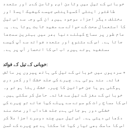
خوبانی کے تیل میں وٹامن ای، وٹامن کے، اور متعدد
110 reviews
115 re
طاقتور اینٹی آکسیڈینٹس جیسے کیفیک ایسڈ اور
Rs. 1,600
Rs. 890
Rs. 666
Rs. 599
مختلف دیگر اجزاء موجود ہیں، ان کی وجہ سے اس تیل
QUICK ADD
ADD TO CART
کا استعمال صحت کے حوالے سے مفید ثابت ہوتا ہے۔ یہ
عام طور پر مساج کیلئے دنیا بھر میں بہترین سمجھا
جاتا ہے۔ اس کے متنوع اور متعدد فوائد سے آپ کیسے
مستفید ہوتے ہیں، اب اس کا انحصار آپ پر ہے۔
خوبانی کے تیل کے فوائد:
٭ سردیوں میں خوبانی کے تیل کی ہاتھ پیروں پر مالش
فائدہ مند ہوتی ہے۔ چہرے کی جلد خشک اور کھر دری
ہوگئی ہو یا جن خواتین کا چہرہ خشک رہتا ہو تو وہ
خوبانی کے مغز کے تیل سے فائدہ حاصل کر سکتی ہیں۔
اس کا مساج رات کو سونے سے پہلے کیا جائے تو چہرے کی
خشکی دور ہو جاتی ہے، جلد شاداب اور صحت مند
دکھائی دیتی ہے۔ اس تیل میں چند دوسرے اجزا ملا کر
اس کا ماسک بھی تیار کیا جا سکتا ہے جو چہرے کے حُسن