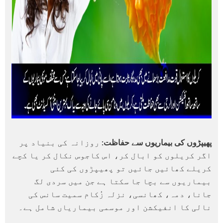
پھیپڑوں کی بیماریوں سے حفاظت:
روزانہ کی بنیاد پر
اگر کریلوں کو ابال کر، اس کاجوس نکال کر یا کچے
کریلے کھائیں جائیں تو پھیپڑوں کی کئی
بیماریوں سے بچا جا سکتا ہے جن میں سردی لگ
جانا، دمہ، کھانسی، نزلہ زُکام سمیت سانس کی
نالی کا انفیکشن اور موسمی بیماریاں شامل ہے۔