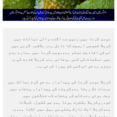
موسم گرما میں زمین سے اگنے والی نباتات میں
کریلا خصوصی اہمیت کا حامل ہے، بلاشبہ گرمی میں
اس کی افادیت مسلم ہے،موسم گرما میں ہمارے بدن
میں نمکیات کی کمی ہوجاتی ہے، کریلا قدرت کی وہ
سبزی ہے جو اس کمی کو پورا کرتی ہے۔
کریلا موسم گرما کی پیداوار ہے جو گرم ممالک میں
برسات تک رہتا ہے،کریلے کی پیداوار پنجاب میں
بہت ہوتی ہے،خاص کر پنجاب کے جنگلوں میں
خودروکریلا بکثرت ہوتا ہے، جو ککوڑہ کہلاتا
ہے،کریلا ایک نازک پتلی سی بیل میں لگتا ہے،یہ
بیضوی کیلا نما ہوتا ہے، اس کا سرا نوکدار ہوتا