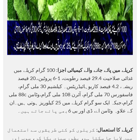
کریلے میں پائے جانے والے کیمیائی اجزا:
100 گرام کریلے میں
غذائی صلاحیت 29.4 فیصد رطوبت، 1-6 پروٹین،.20 فیصد
ریشہ، 4.2 فیصد کاربوہائیڈریٹس۔ کیلشیم 30 ملی گرام،
فاسفورس 70 ملی گرام، آئرن 108 ملی گرام،وٹامن 88c ملی
گرام،جبکہ ایک سو گرام کریلے میں 25 کیلوریز ہوتی ہیں۔ان
کے علاوہ وٹامن اے، ڈی اور بی 6بھی پائے جاتے ہیں۔
کریلے کا استعمال:
کریلوں کو کئی طریقوں سے استعمال
میں لایا جا سکتا ہے، بطور سبزی پکا کر، سوپ اور