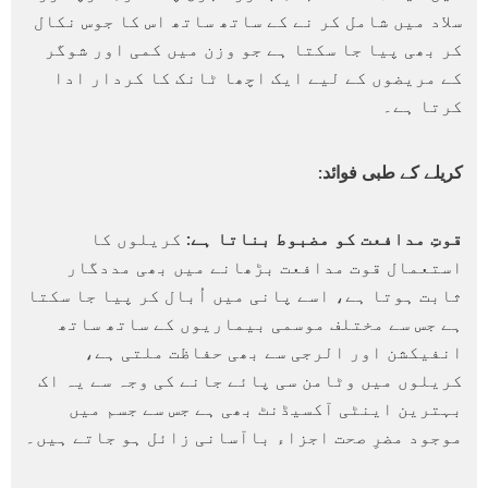
سلاد میں شامل کر نے کے ساتھ ساتھ اس کا جوس نکال
کر بھی پیا جا سکتا ہے جو وزن میں کمی اور شوگر
کے مریضوں کے لیے ایک اچھا ٹانک کا کردار ادا
کرتا ہے۔
کریلے کے طبی فوائد:
قوتِ مدافعت کو مضبوط بناتا ہے:
کریلوں کا
استعمال قوت مدافعت بڑھانے میں بھی مددگار
ثابت ہوتا ہے، اسے پانی میں اُبال کر پیا جا سکتا
ہے جس سے مختلف موسمی بیماریوں کے ساتھ ساتھ
انفیکشن اور الرجی سے بھی حفاظت ملتی ہے،
کریلوں میں وٹامن سی پائے جانے کی وجہ سے یہ اک
بہترین اینٹی آکسیڈنٹ بھی ہے جس سے جسم میں
موجود مضرِ صحت اجزاء باآسانی زائل ہو جاتے ہیں۔