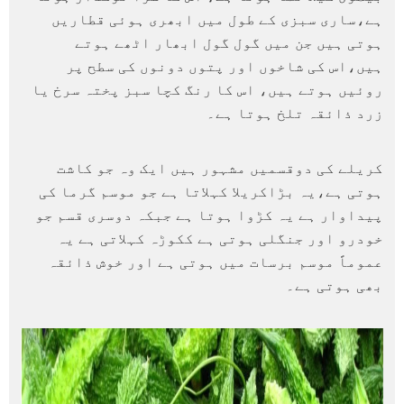
ہے،ساری سبزی کے طول میں ابھری ہوئی قطاریں
ہوتی ہیں جن میں گول گول ابھار اٹھے ہوتے
ہیں،اس کی شاخوں اور پتوں دونوں کی سطح پر
روئیں ہوتے ہیں، اس کا رنگ کچا سبز پختہ سرخ یا
زرد ذائقہ تلخ ہوتا ہے۔
-50%
-10%
کریلے کی دوقسمیں مشہور ہیں ایک وہ جو کاشت
ہوتی ہے،یہ بڑاکریلا کہلاتا ہے جو موسم گرما کی
پیداوار ہے یہ کڑوا ہوتا ہے جبکہ دوسری قسم جو
خودرو اور جنگلی ہوتی ہے ککوڑہ کہلاتی ہے یہ
عموماً موسم برسات میں ہوتی ہے اور خوش ذائقہ
بھی ہوتی ہے۔
Henn
Pinkish Lips & Cheek Tint (گلابی
oo Natural
(Cho
ٹِنٹ) - Organic Liquid Stain For Lips,
ow Hair & Prevent
Nourish Lips & Hydrate Lips All Day
Prem