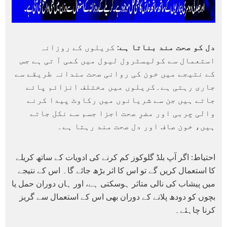
دل کو صحت مند بناتا ہے:
کریلوں کے روزانہ
استعمال سے کولیسٹرول لیول میں کمی آ تی ہے جس
کے نتیجے میں خون کی روانی صحت مندانہ طریقے سے
جاری رہتی ہے۔کریلوں میں مختلف انزائم پائے
جاتے ہیں جن سے شریانوں میں رکاوٹ پیدا کرنے
والی چربی اور مضرِ صحت اجزا جسم سے نکل جاتے
ہیں، خون صاف اور دل صحت مند رہتا ہے۔
احتیاط: اگر آپ بلڈ گلوکوز کم کرنے کی ادویات کے ساتھ کریلے
کا استعمال کریں گے تو اس کا اثر بڑھ جائے گا۔ اس کے نتیجے
میں پیشاب کی نالی متاثر ہوسکتی ہے، اور ہاں دوران حمل یا
بچوں کو دودھ پلانے کے دوران بھی اس کے استعمال سے گریز
کرنا چاہئے۔