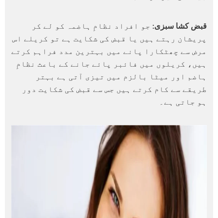
قبض کشا سبزی:
جو افراد نظامِ ہاضمہ کو لے کر
پریشان رہتے ہیں یا قبض کی شکایت ہے تو کریلے اس
مرض سے چھٹکارا پانے میں بہترین مدد فراہم کرتے
ہیں، کریلوں میں فائبر پائے جانے کے باعث نظامِ
ہاضم اور میٹا بالزم میں تیزی آتی ہے بہتر
طریقے سے کام کرتے ہیں جس سے قبض کی شکایت دور
ہو جاتی ہے۔