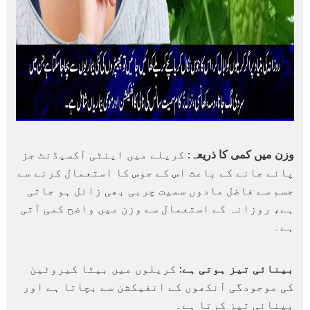
وزن میں کمی کا ذریعہ:
کریلے میں اینٹی آکسیڈنٹ جز
پائے جانے کے باعث اس کے جوس کا استعمال کرنے سے
جسم سے فاضل مادوں سمیت چربی بھی زائل ہو جاتی
ہے، روزانہ کے استعمال سے وزن میں واضح کمی آتی
ہے۔
بینائی تیز ہوتی ہے:
کریلوں میں بیٹا کیروٹین
کی موجودگی آنکھوں کے انفیکشن سے بچاتا ہے اور
بینائی تیز کرتا ہے۔