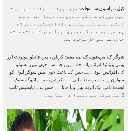
کیل مہاسوں سے نجات:
کڑوے ہونے کے باعث کریلوں کا
جوس خون کو صاف کرنے میں مدد دیتا ہے، جس سے
ایکنی یعنی کیل مہاسے، بلڈ انفیکشن، پھو ڑے
پھنسی اور جلد کی دوسری بیماریوں کے ساتھ ساتھ
خارش کا بھی حل موجود ہے۔
شوگر کے مریضوں کے لیے مفید:
کریلوں میں فائیٹو نیوٹرنٹ اور
پولی پیپٹائیڈ انزائم پائے جاتے ہیں جن سے خون میں انسولین
کی افزائش ہوتی ہے جس کے باعث خون میں شوگر لیول کو
متوازن رہنے میں مدد ملتی ہے۔کریلوں میں ہائپوگلیسمک
ایجنٹ نامی ایک انزئم بھی پایا جاتا ہے جس سے ذیابطیس ٹائپ
2 میں شوگر لیول متوازن رہتا ہے۔