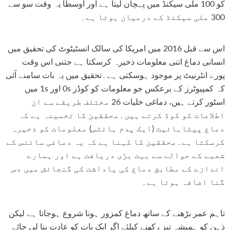
کو 100 ملی سیکنڈ میں پہچان لیتا ہے اور اوسطاً یہ وقت سو سے
300 ملی سیکنڈ کے درمیان ہوتا ہے۔
اس سے قبل 2016 میں امریکا کی سالک انسٹیٹوٹ کی تحقیق میں
انسانی دماغ اتنی معلومات ذخیرہ کرسکتا ہے جتنی اس وقت
-10%
پورے انٹرنیٹ پر موجود ہوسکتی ہے۔تحقیق میں یہ بات سامنے آئی
کہ کمپیوٹرز کے برعکس جو معلومات کو کوڈز 0s اور 1s میں
اسٹور کرتے ہیں، دماغی خلیات 26 مختلف طریقے سے ان
اطلاعات کو کوڈ کرتے ہیں۔محققین کا تخمینہ ہے کہ
دماغ پیٹابائیٹ (ایک پدم بائٹس) معلومات کو ذخیرہ
کرسکتا ہے۔محققین کا کہنا ہے کہ یہ دماغی سائنس کے
شعبے کے حوالے سے بہت بڑی دریافت ہے اور ہمارے
اندازے کے مطابق دماغ کی یاداشت کی گنجائش میں دس
گنا اضافہ ہوتا ہے۔
Henna Hair And Beard Dye
Pinkish Lips & Cheek Tint (گلاب
(Chocolate & Coffee) – Pre
ٹِنٹ) - iquid Stain For Lips
تاہم عمر بڑھنے کے ساتھ دماغ کمزور ہونا شروع ہوجاتا ہے لیکن
ourish Lips & Hydrate Lips All Day
Premature Hair Greying, I
ذہن کو ہمیشہ تیز رکھنے کیلئے اگر ایک بات کو عادت بنا لی جائے