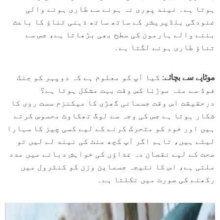
ہوتا ہے۔ نیند پوری نہ ہونے سے طاری ہونے والی
غنودگی بلڈپریشر کے ساتھ ساتھ ذہنی تناؤ کا باعث
بننے والے ہارمون کی سطح بھی بڑھاتا ہے، جس سے
تناؤ طاری ہونے لگتا ہے۔
موٹاپے سے بچائے:
کیا آپ کو معلوم ہے کہ دوپہر کو جنک
فوڈ سے منہ موڑنا کس وقت بہت مشکل ہوتا ہے؟
درحقیقت اس وقت جسمانی گھڑی کا میکنزم سست روی کا
شکار ہوتا ہے جس کی وجہ سے لوگ تھکاوٹ محسوس کرتے
ہیں اور خود کو متحرک کرنے کے لیے کسی چیز کا سہارا
لیتے ہیں، تاہم اگر آپ کچھ منٹ کی نیند لے لیں تو
صحت کے لیے نقصان دہ غذاؤں کی خواہش دبانے میں مدد
ملتی ہے، اس کا نتیجہ جسماین وزن کو کنٹرول میں
رکھنے کی صورت میں نکلتا ہے۔