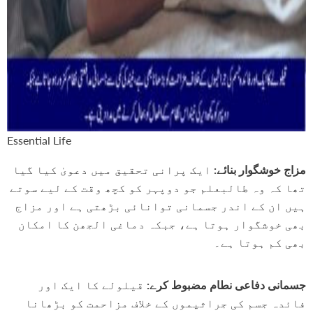
Essential Life
مزاج خوشگوار بنائے:
ایک پرانی تحقیق میں دعویٰ کیا گیا
تھا کہ وہ طالبعلم جو دوپہر کو کچھ وقت کے لیے سوتے
ہیں ان کے اندر جسمانی توانائی بڑھتی ہے اور مزاج
بھی خوشگوار ہوتا ہے، جبکہ دماغی الجھن کا امکان
بھی کم ہوتا ہے۔
جسمانی دفاعی نطام مضبوط کرے:
قیلولے کا ایک اور
فائدہ جسم کی جراثیموں کے خلاف مزاحمت کو بڑھانا