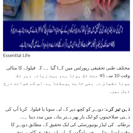
Essential Life
مختلف طبی تحقیقی رپورٹس میں کہا گیا ہے کہ قیلولے کا مثالی
وقت 10 سے 45 منٹ تک ہوتا ہے، بہت زیادہ دیر تک
سونا نقصان دہ بھی ثابت ہوسکتا ہے۔اس کے فوائد درج
ذیل ہیں۔
ذہن تیز کرے:
دوپہر کو کچھ دیر کے لیے سونا یا قیلولہ کرنا آپ کی
ذہنی صلاحیتوں کو ایک بار پھر بہتر بنانے میں مدد دیتا ہے۔
برطانیہ کی لیڈز یونیورسٹی کی ایک تحقیق کے مطابق دوپہر کا
وقت ایسا ہوتا ہے جب لوگوں کے لیے اپنے دفتری کام پر توجہ