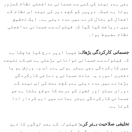
بھی ہے، نیند کی کمی سے جسمانی مدافعتی نظام کمزور
ہوتا ہے جبکہ دوپہر کو کچھ دیر کی نیند اس نظام کے
افعال کو بحال کرنے میں مدد دیتی ہے۔ ایک تحقیق
میں دریافت کیا گیا کہ قیلولے سے جسمانی مدافعتی
نظام مضبوط ہوا۔
جسمانی کارکردگی بڑھائے:
جیسا اوپر درج کیا جاچکا ہے
کہ قیلولے سے جسمانی توانائی بڑھتی ہے جس کے نتیجے
میں کارکردگی بھی بہتر ہوتی ہے، اب وہ ورزش ہو یا
دفتری امور، یہ عادت جسمانی و دماغی کارکردگی
بڑھانے میں مدد دیتی ہے، کچھ منٹ کی اس نیند کے
دوران مسلز اور ٹشوز کو مرمت کا موقع ملتا ہے جو
جسمانی کارکردگی بہتر بنانے میں اہم کردار ادا
کرتا ہے۔
تخلیقی صلاحیت بہتر کرے:
قیلولہ کے بعد لوگوں کا ذہن
تازہ دم اور غنودگی کی کیفیت محسوس نہیں ہوتی، جس