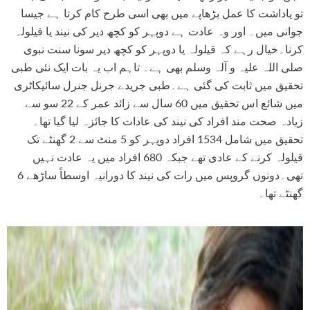
Scalp Health, Balances PH 
115 reviews
63 rev
تو یاداشت کا عمل بڑھاپے میں بھی اسی طرح کام کرتا ہے جیسا
Production
Rs. 666
Rs. 599
Rs. 890
Rs. 799
جوانی میں۔ اور وہ عادت ہے دوپہر کو کچھ دیر کی نیند یا قیلولہ
کرنا۔خیال رہے کہ قیلولہ یا دوپہر کو کچھ دیر سونا سنت نبوی
ADD TO CART
ADD TO CART
صلی اللہ علیہ و آلہ وسلم بھی ہے۔ تاہم اب یہ بات ایک نئی طبی
تحقیق میں ثابت کی گئی ہے۔طبی جریدے جرنل جنرل سائیکاٹری
میں شائع اس تحقیق میں 60 سال سے زائد عمر کے 22 سو سے
زیادہ صحت مند افراد کی نیند کی عادات کا جائزہ لیا گیا تھا۔
تحقیق میں شامل 1534 افراد دوپہر کو 5 منٹ سے 2 گھنٹے تک
قیلولہ کرنے کے عادی تھے جبکہ 680 افراد میں یہ عادت نہیں
تھی۔دونوں گروپس میں رات کی نیند کا دورانیہ اوسطاً ساڑھے 6
گھنٹے تھا۔