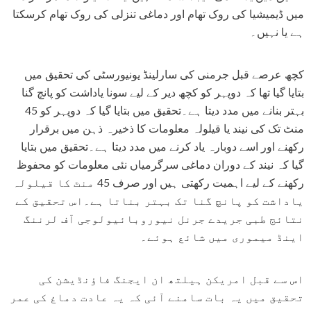
میں ڈیمیشیا کی روک تھام اور دماغی تنزلی کی روک تھام کرسکتا
ہے یا نہیں۔
کچھ عرصے قبل جرمنی کی سارلینڈ یونیورسٹی کی تحقیق میں
بتایا گیا تھا کہ دوپہر کو کچھ دیر کے لیے سونا یاداشت کو پانچ گنا
بہتر بنانے میں مدد دیتا ہے۔تحقیق میں بتایا گیا کہ دوپہر کو 45
منٹ تک کی نیند یا قیلولہ معلومات کا ذخیرہ ذہن میں برقرار
رکھنے اور اسے دوبارہ یاد کرنے میں مدد دیتا ہے۔تحقیق میں بتایا
گیا کہ نیند کے دوران دماغی سرگرمیاں نئی معلومات کو محفوظ
رکھنے کے لیے اہمیت رکھتی ہیں اور صرف 45 منٹ کا قیلولہ
یاداشت کو پانچ گنا تک بہتر بناتا ہے۔اس تحقیق کے
نتائج طبی جریدے جرنل نیوروبائیولوجی آف لرننگ
اینڈ میموری میں شائع ہوئے۔
اس سے قبل امریکن ہیلتھ ان ایجنگ فاؤنڈیشن کی
تحقیق میں یہ بات سامنے آئی کہ یہ عادت دماغ کی عمر