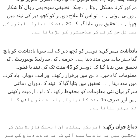
مرکوز کرنا مشکل ہوتا ہے جبکہ تخلیقی سوچ بھی زوال کا شکار
ہورہی ہوتی ہے۔ تو اس کا علاج دوپہر کو کچھ دیر کی نیند میں
چھپا ہے۔ تحقیق میں بتایا گیا کہ 20 منٹ کا قیلولہ لوگوں کی
مسائل حل کرنے کی صلاحیتوں کو بڑھاتا ہے۔
یادداشت بہتر کرے:
دوپہر کو کچھ دیر کے لیے سونا یادداشت کو پانچ
گنا بہتر بنانے میں مدد دیتا ہے۔ جرمنی کی سارلینڈ یونیورسٹی کی
تحقیق میں بتایا گیا کہ دوپہر کو 45 منٹ تک کی نیند یا قیلولہ
معلومات کا ذخیرہ ذہن میں برقرار رکھنے اور اسے دوبارہ یاد کرنے
میں مدد دیتا ہے۔ تحقیق میں بتایا گیا کہ نیند کے دوران دماغی
سرگرمیاں نئی معلومات کو محفوظ رکھنے کے لیے اہمیت رکھتی
ہیں اور صرف 45 منٹ کا قیلولہ یاداشت کو پانچ گنا
تک بہتر بناتا ہے۔
دماغ جوان رکھے:
امریکن ہیلتھ ان ایجنگ فاؤنڈیشن کی
تحقیق میں یہ بات سامنے آئی کہ یہ عادت دماغ کی عمر