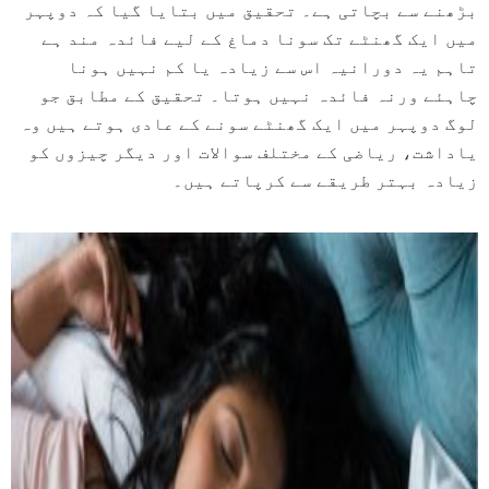
بڑھنے سے بچاتی ہے۔ تحقیق میں بتایا گیا کہ دوپہر
میں ایک گھنٹے تک سونا دماغ کے لیے فائدہ مند ہے
تاہم یہ دورانیہ اس سے زیادہ یا کم نہیں ہونا
چاہئے ورنہ فائدہ نہیں ہوتا۔ تحقیق کے مطابق جو
لوگ دوپہر میں ایک گھنٹے سونے کے عادی ہوتے ہیں وہ
یاداشت، ریاضی کے مختلف سوالات اور دیگر چیزوں کو
زیادہ بہتر طریقے سے کرپاتے ہیں۔