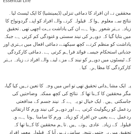
Essential Life
محققین نے ان افراد کا دماغی تنزلی (ڈیمینشیا) کا ایک ٹیسٹ لیا۔
نتائج سے معلوم ہوا کہ قیلولہ کرنے والے افراد کو اپنے گردونواح کا
زیادہ بہتر شعور ہوتا ہے، ان کی یاداشت بہت اچھی تھی۔تحقیق
میں بتایا گیا کہ دوپہر کی نیند سستی و غنودگی کم کرتی ہے جبکہ
یاداشت کو منظم کرنے، کچھ سیکھنے، دماغی افعال میں بہتری اور
جذباتی استحکام جیسے فوائد فراہم کرتی ہے۔دماغی کارکردگی
کے ٹیسٹوں میں دوپہر کو نیند کے مزے لینے والے افراد نے زیادہ بہتر
کارکردگی کا مظاہرہ کیا۔
یہ ایک مشاہداتی تحقیق تھی تو اس میں وجہ کا تعین نہیں کیا گیا،
مگر محققین کا کہنا تھا کہ نتائج کی کچھ ممکنہ وضاحتیں کی
جاسکتی ہیں۔ ایک خیال تو یہ ہے کہ نیند جسم کے مدافعتی
ردعمل کو ریگولیٹ کرتی ہے اور دوپہر کی نیند ورم کا ارتقائی
ردعمل ہے، یعنی جن افراد کو زیادہ ورم کا سامنا ہوتا ہے، وہ
قیلولہ کے زیادہ عادی ہوتے ہیں۔تاہم محققین کا کہنا تھا کہ
تحقیق میں یہ حتمی نتیجہ سامنے نہیں آیا کہ قیلولہ معمر افراد