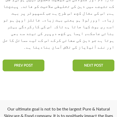
کے نتیجے میں ذہن کی تخلیقی صلاحیت کو فائدہ پہنچتا
ہے، اس کی مثال کچھ اس طرح ہے جب کمپیوٹر پر بہت
زیادہ اوورلوڈ ہو یعنی بہت زیادہ فائلز اوپن ہو تو
اسے ری بوٹ کیا جاتا ہے تاکہ اس کی کارکردگی بہتر
بنائی جاسکے، ایسا ہی کچھ دوپہر کی نیند سے بھی
ہوتا ہے جو ذہن کی صفائی کرکے اس کے لیے مسائل کا حل
اور نئے آئیڈیاز کی تلاش آسان بنادیتا ہے۔
PREV POST
NEXT POST
Our ultimate goal is not to be the largest Pure & Natural
Skincare & Food company. It is to positively impact the lives