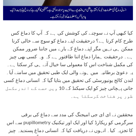
کیا کبھی آپ نے سوچنے کی کوشش کی ہے کہ آپ کا دماغ کس
طرح کام کرتا ہے؟ درحقیقت اپنے دماغ کو سوچ سے خالی کرنا
ممکن ہی نہیں مگر اپنے دماغ کے بارے میں جاننا ضرور ممکن
ہے۔ درحقیقت ہمارا دماغ اتنا طاقتور ہے کہ وہ کسی بھی چیز
کی مکمل شناخت اس کا معمولی سا خیال آتے ہی کر سکتا ہے۔
یہ دعویٰ برطانیہ میں ہونے والی ایک طبی تحقیق میں سامنے آیا۔
لندن کالج یونیورسٹی کی تحقیق میں بتایا گیا کہ انسانی دماغ کسی
جانی پہچانی چیز کو ایک سیکنڈ کے 10 ویں حصے کے اندرمکمل
طور پر شناخت کرسکتا ہے۔
محققین نے ای ای جی امیجنگ کی مدد سے دماغ کی برقی
سرگرمی کو ریکارڈ کیا اور ایک اور تیکنیک pupillometry سے اس
کا تجزیہ کیا۔ انہوں نے دریافت کیا کہ انسانی دماغ پسندیدہ چیز