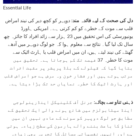
Essential Life
دل کی صحت کے لیے فائدہ مند:
دوپہر کو کچھ دیر کی نیند امراض
قلب سے موت کے خطرے کو کم کرتی ہے۔ امریکی ہاورڈ
یونیورسٹی کی اس تحقیق میں 23 ہزار سے زائد افراد کا جائزہ چھ
سال تک لیا گیا۔ نتائج سے معلوم ہوا کہ جو لوگ دوپہر میں آدھے
گھنٹے کی نیند لیتے ہیں، ان میں امراض قلب یا ہارٹ اٹیک سے
موت کا خطرہ 37 فیصد تک کم ہوجاتا ہے۔ تحقیق میں
بتایا گیا کہ قیلولے کے بلڈ پریشر پر مثبت اثرات
مرتب ہوتے ہیں اور فشار خون وہ مرض ہے جو امراض قلب
اور ہارٹ اٹیک کا خطرہ نمایاں حد تک بڑا دیتا ہے۔
ذہنی تناو سے بچائے:
جرنل آف کلینیکل اینڈرینولوجی
اینڈ میٹابولزم میں شائع ہونے والی ایک تحقیق کے
مطابق جو لوگ دوپہر کو سونے کے عادی نہیں ان میں
تناؤ کا باعث بننے والے ہارمون کی سطح زیادہ ہوتی
ہے اور انہیں نفسیاتی مسائل کا تجربہ بھی زیادہ