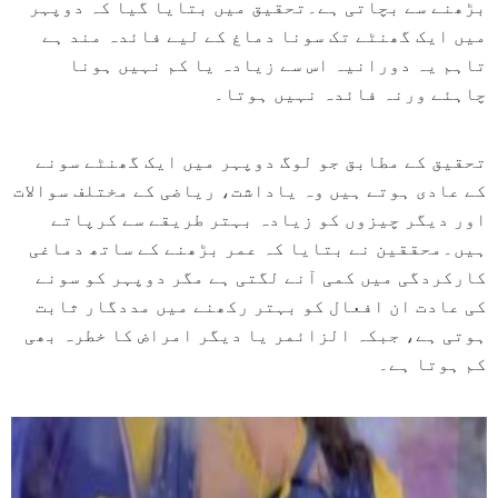
بڑھنے سے بچاتی ہے۔تحقیق میں بتایا گیا کہ دوپہر
میں ایک گھنٹے تک سونا دماغ کے لیے فائدہ مند ہے
تاہم یہ دورانیہ اس سے زیادہ یا کم نہیں ہونا
چاہئے ورنہ فائدہ نہیں ہوتا۔
تحقیق کے مطابق جو لوگ دوپہر میں ایک گھنٹے سونے
کے عادی ہوتے ہیں وہ یاداشت، ریاضی کے مختلف سوالات
اور دیگر چیزوں کو زیادہ بہتر طریقے سے کرپاتے
ہیں۔محققین نے بتایا کہ عمر بڑھنے کے ساتھ دماغی
کارکردگی میں کمی آنے لگتی ہے مگر دوپہر کو سونے
کی عادت ان افعال کو بہتر رکھنے میں مددگار ثابت
ہوتی ہے، جبکہ الزائمر یا دیگر امراض کا خطرہ بھی
کم ہوتا ہے۔